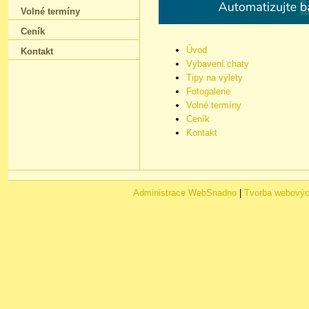
Volné termíny
Ceník
Úvod
Kontakt
Vybavení chaty
Tipy na výlety
Fotogalerie
Volné termíny
Ceník
Kontakt
Administrace WebSnadno
|
Tvorba webovýc