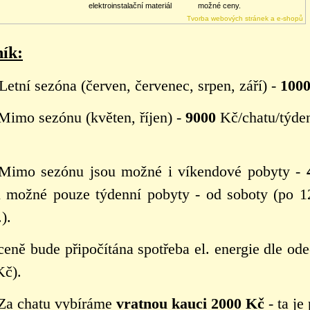
elektroinstalační materiál
možné ceny.
Tvorba webových stránek a e-shopů
ík:
Letní sezóna (červen, červenec, srpen, září) -
100
Mimo sezónu (květen, říjen) -
9000
Kč/chatu/týde
Mimo sezónu jsou možné i víkendové pobyty -
u možné pouze týdenní pobyty - od soboty (po 1
).
ceně bude připočítána spotřeba el. energie dle od
Kč).
Za chatu vybíráme
vratnou kauci 2000 Kč
- ta je