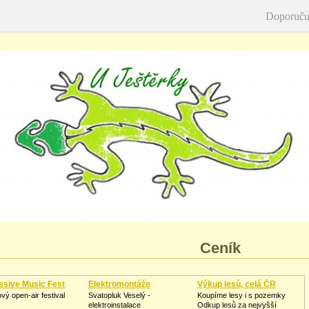
Doporuču
Ceník
ssive Music Fest
Elektromontáže
Výkup lesů, celá ČR
vý open-air festival
Svatopluk Veselý -
Koupíme lesy i s pozemky
elektroinstalace
Odkup lesů za nejvyšší