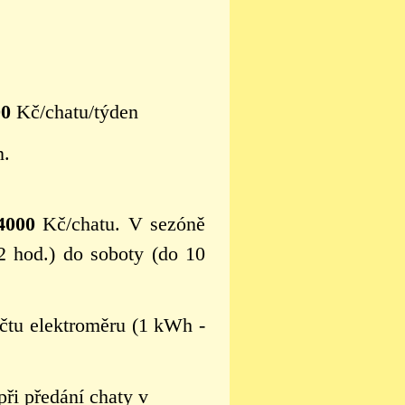
00
Kč/chatu/týden
n.
4000
Kč/chatu. V sezóně
2 hod.) do soboty (do 10
ečtu elektroměru (1 kWh -
 při předání
chaty v