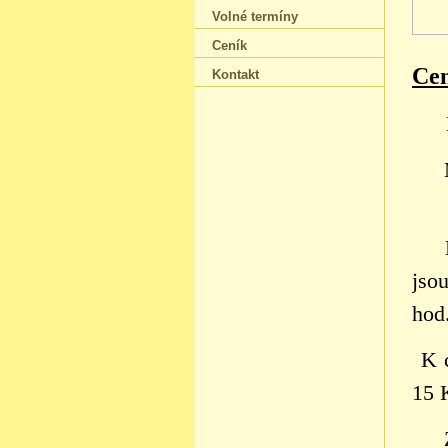
Volné termíny
Ceník
Cen
Kontakt
jso
hod.
K 
15 