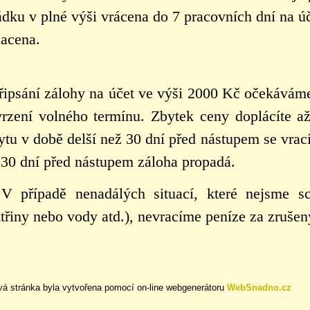
ádku v plné výši vrácena do 7 pracovních dní na úč
lacena.
řipsání zálohy na účet ve výši 2000 Kč očekávám
vrzení volného termínu. Zbytek ceny doplácíte až 
tu v době delší než 30 dní před nástupem se vrací
 30 dní před nástupem záloha propadá.
řípadě nenadálých situací, které nejsme sch
ktřiny nebo vody atd.), nevracíme peníze za zrušen
á stránka byla vytvořena pomocí on-line webgenerátoru
WebSnadno.cz