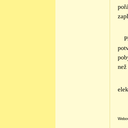
poř
zap
P
pot
poby
než
V p
ele
Webov