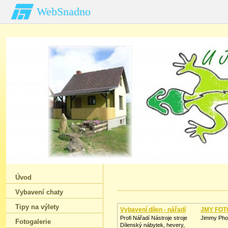
WebSnadno
Úvod
Vybavení chaty
Tipy na výlety
Vybavení dílen - nářadí
JMY FOT
Profi Nářadí Nástroje stroje
Jimmy Phot
Fotogalerie
Dílenský nábytek, hevery,