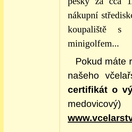
pěšky za cca 1
nákupní středisk
koupaliště s
minigolfem...
Pokud máte 
našeho včelař
certifikát o v
medovi
www.vcelarst