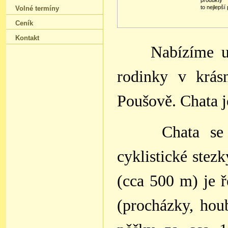
produkty
to nejlepší
Volné termíny
Ceník
Kontakt
Nabízíme u
rodinky v krás
Poušově.
Chata j
Chata se
cyklistické stezk
(cca 500 m) je ř
(procházky, hou