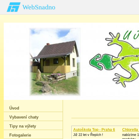
WebSnadno
Úvod
Vybavení chaty
Tipy na výlety
Autoškola Top - Praha 6
Chlorell
Fotogalerie
Již 22 let v Řepích !
nabízíme 1